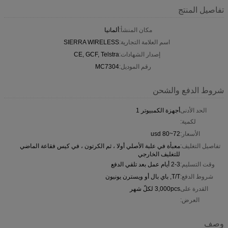
تفاصيل المنتج
مكان المنشأ:
ألمانيا
اسم العلامة التجارية:
SIERRA WIRELESS
إصدار الشهادات:
CE, GCF, Telstra
رقم الموديل:
MC7304
شروط الدفع والشحن
الحد الأدنى
أجهزة الكمبيوتر 1
لكمية:
الأسعار:
72~80 usd
تفاصيل التغليف:
معبأة في علبة الأصلي أولا ، ثم الكرتون ، في كيس فقاعة الماضي
للتغليف الخارجي
وقت التسليم:
2-3 أيام عمل بعد تلقي الدفع
شروط الدفع:
T/T, باي بال أو ويسترن يونيون
القدرة على
3,000pcs لكلّ شهر
العرض:
وصف