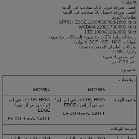
HSDPA
أقصى سرعة تنزيل 100 ميغابت في الثانية
أقصى سرعة تحميل 50 ميغابت في الثانية
نطاقات التردد
GPRS / EDGE 1900/850/900/1800 MHz
WCDMA 2100/1700/800 MHz
LTE 1800/2100/2600 MHz
درجة الحرارة -25 درجة مئوية إلى 60 درجة مئوية
شهادات GCF ، CE ، NCC (تايوان)
شركات الطيران المعتمدة تلسترا
واجهات USB
دعم صوتي لا شيء
دعم GPS نعم
تخصيص:
مواصفات
MC7354
MC7355
واجهة الهواء
LTE، HSPA +، جي إس إم /
LTE، HSPA +، جي إس
جي بي آر إس / EDGE،
إم / جي بي آر إس /
EDGE،
EV-DO Rev A، 1xRTT
EV-DO Rev A، 1xRTT
سرعة البيانات
معدل تنزيل
100 ميغابت في الثانية
100 ميغابت في الثانية