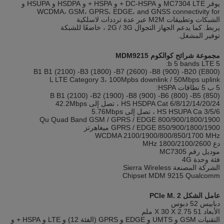
يوفر MC7304 LTE و DC-HSPA + و HSPA + و HSDPA و HSUPA و
WCDMA، GSM، GPRS، EDGE، and GNSS connectivity for
الشبكات وتطبيقات M2M عبر عدة ترددات لاسلكية
يربط.
كما يدعم الجهاز التجوال 2G / 3G ، خاضعًا للشبكة
توفير المشغل.
مجموعة شرائح كوالكوم MDM9215
5 b 5 bands LTE:
B1 B1 (2100) -B3 (1800) -B7 (2600) -B8 (900) -B20 (E800)
L LTE Category 3، 100Mpbs downlink / 50Mbps uplink
5 ب 5 نطاقات HSPA:
B B1 (2100) -B2 (1900) -B8 (900) -B6 (800) -B5 (850)
HS HSDPA Cat 6/8/12/14/20/24 ، تصل إلى 42.2Mbps
HS HSUPA Ca 3/5/6 ، تصل إلى 5.76Mbps
Qu Quad Band GSM / GPRS / EDGE 800/900/1800/1900
GPRS / EDGE 850/900/1800/1900 ميغاهرتز
WCDMA 2100/1900/800/850/1700 MHz
دع 1800/2100/2600 MHz
موديل رقم MC7305
فئة وحدة 4G
الشركة المصنعة Sierra Wireless
Chipset MDM 9215 Qualcomm
عامل الشكل PCIe M. 2
دبابيس 52 دبوس
الأبعاد 51 X 30 X 2.75 ملم
التقنيات GSM و UMTS و EDGE و GPRS (الفئة 12) و LTE و HSPA + و