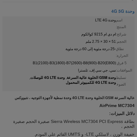
وحدة 4G 5G
اسم
وحدة LTE 4G
المنتج:
شرائح:
ام دي ام 9215 كوالكوم
الحجم:
51 × 30 × 2.75 ملم
نطاق
-25 درجة مئوية إلى 60 درجة مئوية
الحرارة:
5 فرق:
B1(2100)-B3(1800)-B7(2600)-B8(900)-B20(E800)
الموافقات:
سي، جي سي إف، تلسترا
وحدة GSM الخلوية عالية السرعة
وحدة 4G LTE للوصلات
تسليط
,
,
وحدة 4G LTE للكمبيوتر المحمول
الضوء:
عالية السرعة GSM الخلوية وحدة 4G LTE وحدة نمطية لأجهزة التوجيه ، نتبووكس
AirPrime MC7304
دلائل الميزات:
بطاقة Sierra Wireless MC7304 PCI Express صغيرة الحجم صغيرة
الحجم ،
خفيفة الوزن ، لاسلكي LTE- و UMTS القائم على المودم.