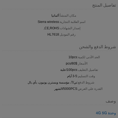
تفاصيل المنتج
مكان المنشأ:
ألمانيا
اسم العلامة التجارية:
Sierra wireless
إصدار الشهادات:
CE,ROHS,
رقم الموديل:
HL7618
شروط الدفع والشحن
الحد الأدنى لكمية:
10pcs
الأسعار:
80$/pcs
تفاصيل التغليف:
100pcs/علبة
وقت التسليم:
3-5 أيام
شروط الدفع:
تي/T، مؤسسة ويسترن يونيون، بأي بال
القدرة على العرض:
5000PCS/الشهر
وصف
وحدة 4G 5G