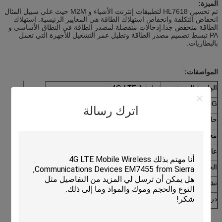
الميزة:
تم تحسين HL7618 لتطبيقات إنترنت الأشياء و M2M حيث على سبيل المثال
انخفاض التكلفة وانخفاض استهلاك الطاقة هي المعايير الرئيسية. استهلاك
الطاقة منخفض جدا.إدخالات منفصلة لمصدر الطاقة في النطاق الأساسي و
PA تبسط تصميم مصدر الطاقة وتطيل عمر التشغيل للأجهزة التي تعمل
بالبطاريات.
المواصفات:
الواجهة الجوية:
قطعة 4G-LTE 1
4G النطاقات:
B4 (1700) ، B13 (700)
اترك رسالة
حامل:
فيريزون
معدل بيانات الذروة:
DL 10 Mbps، UL 5 Mbps
عامل الشكل:
حزمة CF3 SMD LGA،
الحجم
22 × 23 × 2.5 ملم
تشغيل الجهد:
3.7 فولت اسمي، ما يصل إلى 4.5 فولت
درجة حرارة العمل:
-40°C إلى +85°C