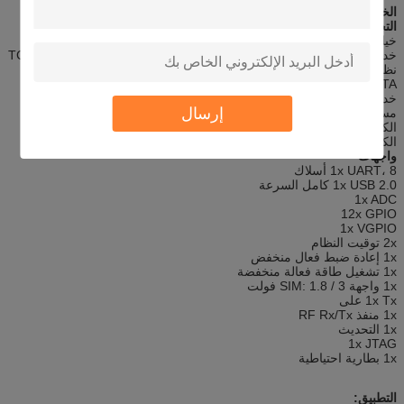
الخصائص:
التحكم والبرمجيات والميزات
خيارات التحكم: أوامر AT
خدمات الإنترنت: TCP، UDP، FTP، HTTP، HTTPS، SMTP، POP3، SSL
نظام التشغيل المضيف: أندرويد، لينكس، ويندوز
FOTA: مجاني وغير محدود من خلال AirVantage
خدمة السحابة: AirVantage Cloud جاهزة
إرسال
مسح الشبكة ومراقبتها
الكشف عن التشويش
الكشف عن الهوائي
واجهات
1x UART، 8 أسلاك
1x USB 2.0 كامل السرعة
1x ADC
12x GPIO
1x VGPIO
2x توقيت النظام
1x إعادة ضبط فعال منخفض
1x تشغيل طاقة فعالة منخفضة
1x واجهة SIM: 1.8 / 3 فولت
1x Tx على
1x منفذ RF Rx/Tx
1x التحديث
1x JTAG
1x بطارية احتياطية
التطبيق: