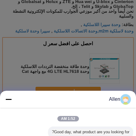
Cinterion و U-blox و Hua wei و ZTE و Holux و Globalsat و
GlobaTop و Skylab و Telit ، إلخ.
نحن أيضاً واحد من أكبر موزعي الجوارب للمكونات الإلكترونية النشطة
والسلبية
وحدة سييرا اللاسلكية
بطاقة:
,
وحدة لاسلكية m2m,وحدة الاتصالات اللاسلكية
سييرا وحدة لاسلكية
,
احصل على افضل سعر ل
وحدة طاقة منخفضة الترددات اللاسلكية
وحدة 4G LTE HL7618 مع واجهة Cat
1 Air
استمر
Allen
وحدة 4G 5G
أكثر
1:52 AM
Good day, what product are you looking for?