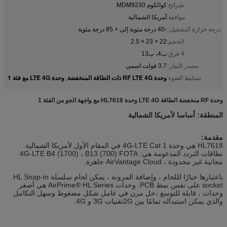
شرائح:
كوالكوم MDM9230
موافقة:
أمريكا الشمالية
درجة حرارة التشغيل::
-40 درجة مئوية إلى + 85 درجة مئوية
الحجم:
22 × 23 × 2.5
4 فرق:
ب4، ب13
مصدر التيار::
3.7 فولت اسمي
وحدة RF LTE 4G ذات الطاقة المنخفضة
وحدة LTE 4G مع فئة 1
تسليط الضوء:
,
وحدة RF منخفضة الطاقة LTE 4G وحدة HL7618 مع واجهة الجو من الفئة 1
المنطقة: أساسا لأمريكا الشمالية
مقدمة:
HL7618 هي وحدة 4G-LTE Cat 1 في المقام الأول لأمريكا الشمالية.
نطاقات التردد المدعومة هي: 4G-LTE B4 (1700) ، B13 (700) FOTA
مجانية غير محدودة ، AirVantage Cloud جاهزة.
باعتبارها خيارًا لللحام ، وإضافة المرونة ، يمكن لحام سلسلة HL Snap-in
socket على نفس نمط PCB. وحدات AirPrime® HL Series هي أصغر
وحدات ، قابلة للتوسع ،حل مرن في عامل شكل مضغوط وسهل التكامل
والذي يمكن استبداله تمامًا بين 2Gتقنيات 3G و 4G.