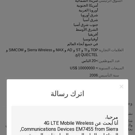
السوق الرئيسي:
امريكا الشمالية
أمريكا الجنوبية
أوروبا الغربية
شرق أوروبا
شرق آسيا
جنوب شرق آسيا
الشرق الأوسط
أفريقيا
أوقيانوسيا
في جميع أنحاء العالم
العلامات التجارية:
TOP و TI و ST و AD و MAX و Sierra Wireless و SIMCOM و
QUECTEL إلخ.
عدد الموظفين:
>20 الناس
المبيعات السنوية:
> US$ 10000000
سنة التأسيس:
2006
تصدير أجهزة
70% - 80%
الكمبيوتر:
اترك رسالة
وصف الشركة
نشكرك على وقتك في معرفة شركتنا ونتحكم في إنتاجنا.
شارك TOP الصناعة الالكترونية المحدودة في عام 2006. بعد 10 سنوات من الجهد
والتنمية ، والآن أصبحنا واحدة من الموزعين المكونات الإلكترونية الرائدة في الصين. نحن
نحافظ على علاقاتنا الممتازة مع موردينا وشركائنا ، ونضع عملائنا في المقام الأول دائماً.