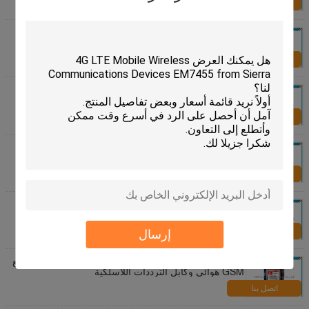
اتصل بنا
التلقائي منخفض الطاقة وحدة GPS الهوائي قابل للتعديل
4800 - 115200bps L80
اتصل بنا
عالية الحساسية الاتصالات Trimble GPS وحدة لاسلكية
C1919C
اتصل بنا
وحدة U BLOX GPS للاتصالات اللاسلكية NEO-7M 10Hz
معدل التحديث
اتصل بنا
رباعية الفرقة GSM جي بي آر إس وحدة تطوير لاسلكية
كيت SIM800 EVB KIT
اتصل بنا
إرسال
SIM5320E مجموعة تطوير لاسلكية مع نظام تحديد المواقع
GSM هوائي وكابل الترددات اللاسلكية
اتصل بنا