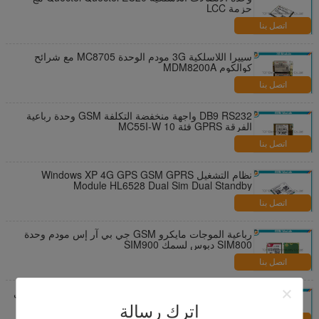
حزمة LCC
اتصل بنا
سييرا اللاسلكية 3G مودم الوحدة MC8705 مع شرائح
كوالكوم MDM8200A
اتصل بنا
DB9 RS232 واجهة منخفضة التكلفة GSM وحدة رباعية
الفرقة GPRS فئة 10 MC55I-W
اتصل بنا
نظام التشغيل Windows XP 4G GPS GSM GPRS
Module HL6528 Dual Sim Dual Standby
اتصل بنا
رباعية الموجات مايكرو GSM جي بي آر إس مودم وحدة
SIM800 دبوس لسمك SIM900
اتصل بنا
وحدة استقبال GPS L70 مع تصحيح الهوائي للتتبع الشخصي
اترك رسالة