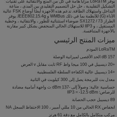
يوفر LoRaTM مزايا هامة في كل من المنع والانتقائية على تقنيات
التشكيل التقليدية ، حل حل التصميم التقليدي بين المدى ، مناعة
التداخل واستهلاك الطاقة.
تدعم هذه الأجهزة أيضًا أوضاع FSK عالية
الأداء (G) للأنظمة بما في ذلك WMBus و IEEE802.15.4g.
يوفر
الطراز SX1272 / 73 ضوضاء استثنائية للطور ، والانتقائية ، وخطية
المستقبِل ، و IIP3 للاستهلاك الحالي المنخفض بشكل كبير مقارنة
بالأجهزة المتنافسة.
ميزات المنتج الرئيسي
LoRaTM المودم
157 dB الحد الأقصى لميزانية الوصلة
+20 ديسيبل في 100 ميجا واط RF ثابت مقابل v العرض
+14 ديسيبل عالية الكفاءة السلطة الفلسطينية
معدل بت للبرمجة يصل إلى 300 كيلوبت في الثانية
حساسية عالية: وصولاً إلى -137 dBm ث واجهة أمامية مضادة
للرصاص: IIP3 = -12.5 dBm
89 ديسيبل حجب الحصانة
انخفاض RX الحالي من 10 مللي أمبير ، 100 الاحتفاظ السجل NA
مركب متكامل بالكامل مع دقة 61 هرتز