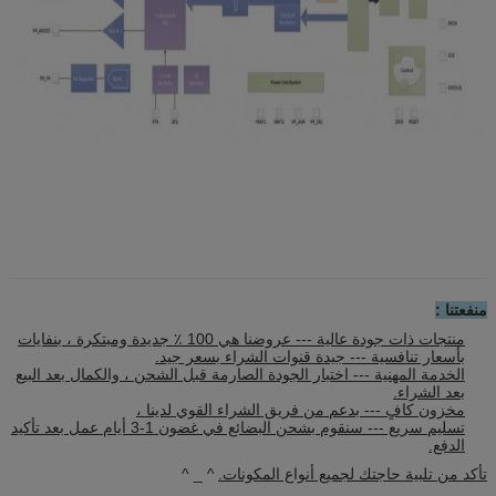
منفعتنا :
منتجات ذات جودة عالية --- عروضنا هي 100 ٪ جديدة ومبتكرة ، بنفايات
بأسعار تنافسية --- جيدة قنوات الشراء بسعر جيد.
الخدمة المهنية --- اختبار الجودة الصارمة قبل الشحن ، والكمال بعد البيع
بعد الشراء.
مخزون كافٍ --- بدعم من فريق الشراء القوي لدينا ،
تسليم سريع --- سنقوم بشحن البضائع في غضون 1-3 أيام عمل بعد تأكيد
الدفع.
تأكد من تلبية حاجتك لجميع أنواع المكونات.
^ _ ^