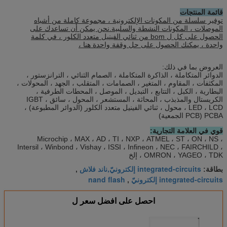
قائمة المنتجات
توفير سلسلة من المكونات الإلكترونية ، مجموعة كاملة من أشباه
الموصلات ، المكونات النشطة والسلبية.نحن يمكن أن تساعدك على
الحصول على كل ل bom من ثنائي الفينيل متعدد الكلور ، في كلمة
واحدة ، يمكنك الحصول على حل وقفة واحدة هنا ،
العروض بما في ذلك:
الدوائر المتكاملة ، الذاكرة المتكاملة ، الصمام الثنائي ، الترانزستور ،
المكثفات ، المقاوم ، المتغير ، الصمامات ، المتقلب ، الجهد ، المحولات ،
البطارية ، الكبل ، التتابع ، التبديل ، الموصل ، المحطات الطرفية ،
الكريستال والمذبذب ، المحاثة ، المستشعر ، المحول ، سائق IGBT ،
LED ، LCD ، محول ، ثنائي الفينيل متعدد الكلور (الدوائر المطبوعة) ،
PCBA (PCB الجمعية)
قوي في العلامة التجارية:
Microchip ، MAX ، AD ، TI ، NXP ، ATMEL ، ST ، ON ، NS ،
Intersil ، Winbond ، Vishay ، ISSI ، Infineon ، NEC ، FAIRCHILD ،
OMRON ، YAGEO ، TDK ، إلخ
integrated-circuits إلكترونيّ,ناند فلاش
بطاقة:
,
integrated-circuits إلكترونيّ
nand flash
,
احصل على افضل سعر ل