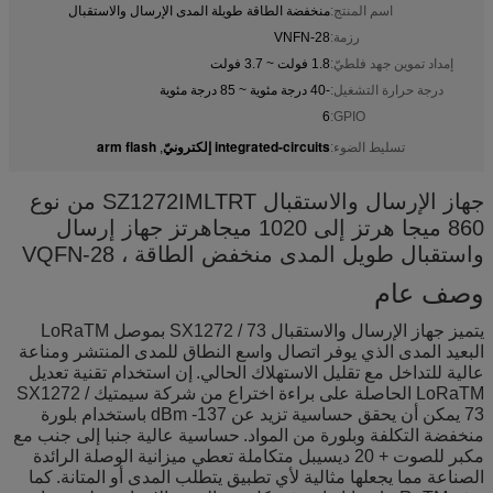
اسم المنتج:
منخفضة الطاقة طويلة المدى الإرسال والاستقبال
رزمة:
28-VNFN
إمداد تموين جهد فلطيّ:
1.8 فولت ~ 3.7 فولت
درجة حرارة التشغيل:
-40 درجة مئوية ~ 85 درجة مئوية
6
GPIO:
integrated-circuits إلكترونيّ
arm flash
تسليط الضوء:
,
جهاز الإرسال والاستقبال SZ1272IMLTRT من نوع
860 ميجا هرتز إلى 1020 ميجاهرتز جهاز إرسال
واستقبال طويل المدى منخفض الطاقة ، 28-VQFN
وصف عام
يتميز جهاز الإرسال والاستقبال SX1272 / 73 بموصل LoRaTM
البعيد المدى الذي يوفر اتصال واسع النطاق للمدى المنتشر ومناعة
عالية للتداخل مع تقليل الاستهلاك الحالي.
إن استخدام تقنية تعديل
LoRaTM الحاصلة على براءة اختراع من شركة سيمتيك SX1272 /
73 يمكن أن يحقق حساسية تزيد عن dBm -137 باستخدام بلورة
منخفضة التكلفة وبلورة من المواد.
حساسية عالية جنبا إلى جنب مع
مكبر للصوت + 20 ديسيبل متكاملة تعطي ميزانية الوصلة الرائدة
الصناعة مما يجعلها مثالية لأي تطبيق يتطلب المدى أو المتانة.
كما