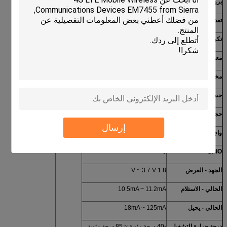
بروتوكول
لورا ™
تعديل
FHSS ، FSK ، OFDM ، O-QPSK
تكرر
860MHz ~ 1.02GHz
معدل البيانات (ماكس)
300kbps
مخرج قوي
20dBm
حساسية
-137dBm
حجم الذاكرة
-
إرسال
واجهات المسلسل
SPI
6
GPIO
الجهد - العرض
1.8 V ~ 3.7 V
الحالي - الاستلام
10.5mA ~ 11.2mA
الحالي - يحيل
18mA ~ 125mA
درجة حرارة التشغيل
-40 درجة مئوية ~ 85 درجة مئوية