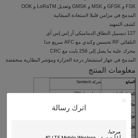
FSK و GFSK و MSK و GMSK وتعديل LoRaTM و OOK
المدمج في مزامن قليلا لاستعادة الميقاتية
كشف التمهيد
127 ديسيبل النطاق الديناميكي آر إس إس آي
التلقائي RF تحسس وكندي مع AFC سريع جدا
محرك علبة ما يصل إلى 256 بايت مع CRC
المدمج في جهاز استشعار درجة الحرارة ومؤشر البطارية منخفضة
معلومات المنتج
الصانع
شركة Semtech
التعبئة والتغليف
شريط وريبل (TR)
حالة الجزء
نشيط
اترك رسالة
نوع
TxRx فقط
الأسرة RF / قياسي
802.15.4