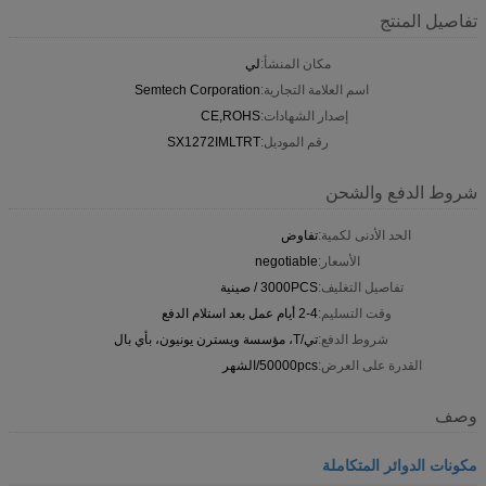
تفاصيل المنتج
مكان المنشأ:
لي
اسم العلامة التجارية:
Semtech Corporation
إصدار الشهادات:
CE,ROHS
رقم الموديل:
SX1272IMLTRT
شروط الدفع والشحن
الحد الأدنى لكمية:
تفاوض
الأسعار:
negotiable
تفاصيل التغليف:
3000PCS / صينية
وقت التسليم:
2-4 أيام عمل بعد استلام الدفع
شروط الدفع:
تي/T، مؤسسة ويسترن يونيون، بأي بال
القدرة على العرض:
50000pcs/الشهر
وصف
مكونات الدوائر المتكاملة