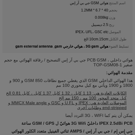
اسم المنتج:
هوائي GSM جي بي آر إس
بحجم:
40 * 6.7 * 1.2MM
وزن:
0.008kg
ربح:
2.5 ديسيبل
الموصل:
IPEX، UFL، GSC etc
طول الكابل:
10cm.15cm الخ
هوائي 3G gsm ، هوائي خارجي gsm
gsm external antenna
تسليط الضوء:
,
هوائي داخلي ، PCB GSM جي بي آر إس التصحيح / رقاقة الهوائي مع حجم
صغير TOP-GSM08-1
مقدمة الهوائي:
هذا الهوائي الداخلي GSM الذي يغطي جميع نطاقات GSM 850 و 900 و
1800 و 1900 ويأتي مع كبل محوري 100 مم
الكابلات العادية هي: 1.13 كابل ، 1.32 كابل 1.37 كابل ، كابل 0.81 الخ
كبل متحد المحور 100 مم ، 150 مم إلخ
الموصلات العادية هي: IPEX و U.FL و GSC و MMCX Male angle و
end-stripped وطلبات أخرى
يمكن أن يتم كما 3G ، WIFI التردد أيضا
IPEX 2.5dBi PCB داخليّ 3G Wifi هوائيّ ل GSM / GPS ساعة
جي إس إم / جي بي آر إس / AMPS ثنائي الفينيل متعدد الكلور الهوائي