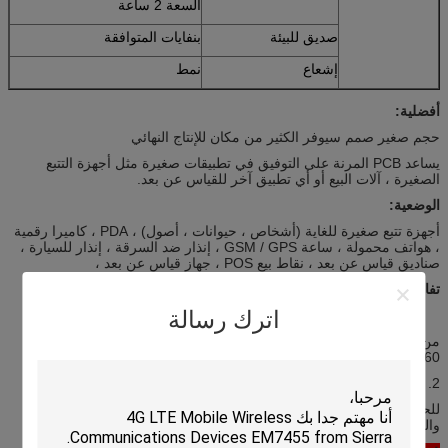
السعة 2 ساعة
صديق للبيئة
بنفايات المتوافقة
إشعاع
نمط
أفضلية:
حجم صغير صمم سيوفر الكثير من مكان للإنتاج النهائي
يساعد PCB المرنة على التوفيق في تطبيقات صغيرة مثل أجهزة التتبع
الصغيرة ، آلات البيع أو أي تطبيق آخر للقياس عن بعد.
الوضعية:
أجهزة تتبع صغيرة للغاية (أشخاص ، حيوانات ، أصول) ، PDA ، كاميرا رقمية
، هواتف محمولة ، ساعة GSM / GPS ، إنذار ضد السرقة ، إنذار للسيارة ،
صناديق قياس عن بعد ، نقاط بيع POS ، جهاز قياس عن بعد ،
تفاصيل أخرى:
اترك رسالة
سوقنا المستهدف
من أوروبا وأمريكا الشمالية وأمريكا الجنوبية وآسيا وأفريقيا .... أكثر من
60 بلدا ..
2. سياسة العينات
للحصول على عينات كمية صغيرة ، ونحن نقدم دون رسوم ، ولكن الشحن
والضرائب المدفوعة من قبل المشتري.