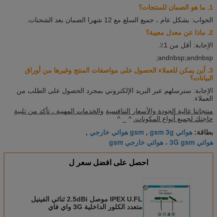
1. ما هو الضمان للمنتجات؟
الجواب: بشكل عام ، جميع السلع مع 12 شهرا الضمان بعد الشحنات.
2. ماذا عن معدل معيبة؟
الإجابة: أقل من 1٪.
andnbsp;andnbsp;
3. أين يمكن للعملاء الحصول على مواصفات المنتج وغيرها من أوراق
البيانات؟
الإجابة: سنرسلهم عبر البريد الإلكتروني بمجرد الحصول على الطلب من
العملاء.
منتجاتنا عالية الجودة والأسعار التنافسية
والخدمات المهنية ، تأكد من تلبية
حاجتك لجميع أنواع المكونات.
^ _ ^
هوائي gsm 3g
gsm هوائي خارجي
بطاقة:
,
,
هوائي 3G gsm ، هوائي خارجي gsm
احصل على افضل سعر ل
IPEX U.FL موصل 2.5dBi ثنائي الفينيل
متعدد الكلور الداخلية 3G واي فاي
الهوائي للحصول على GSM / GPS