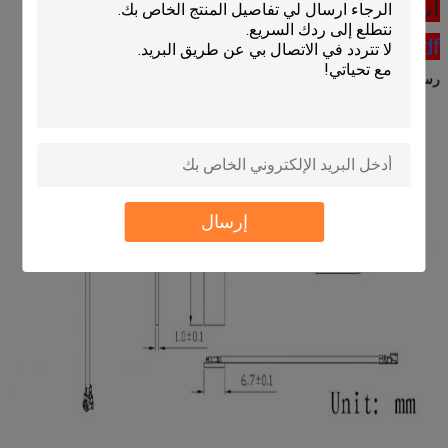
انقر هنا للعثور على ورقة البيانات:
TOP-GSM08-1.pdf
رسم:
إرسال