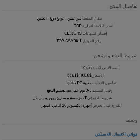
تفاصيل المنتج
مكان المنشأ:
شن تشن ، غوانغ دونغ ، الصين
اسم العلامة التجارية:
TOP
إصدار الشهادات:
CE,ROHS
رقم الموديل:
TOP-GSM08-1
شروط الدفع والشحن
الحد الأدنى لكمية:
10pcs
الأسعار:
0.0.8$~1$/pcs
تفاصيل التغليف:
حقيبة 1pcs / PE
وقت التسليم:
3-5 يوم عمل بعد يستلم الدفع
شروط الدفع:
تي/T، مؤسسة ويسترن يونيون، بأي بال
القدرة على العرض:
أجهزة الكمبيوتر 20 ك في الشهر
وصف
هوائي الاتصال اللاسلكي