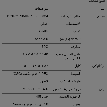
المواصفات:
بند
مواصفات
هوائي
نطاق الترددات
824 ~ 960 / 1920-2170MHz
الاستقطاب
خطي
كسب
2.5dBi
VSWR (دقيقة)
andlt;3.0
معاوقة
50Ω
ثنائي الفينيل متعدد
40 * 6.7 * 1.2MM
الكلور البعد
ميكانيكي
كابل
RF1.13 / RF1.37
الموصل
IPEX / قدم مكعبة (GSC)
طريقة التركيب
لاصق
بيئي
درجة حرارة التشغيل
-40 ℃ ~ + 85 ℃
الرطوبة النسبية
حتى 95٪
اهتزاز
10 إلى 55 هرتز مع 1.5mm