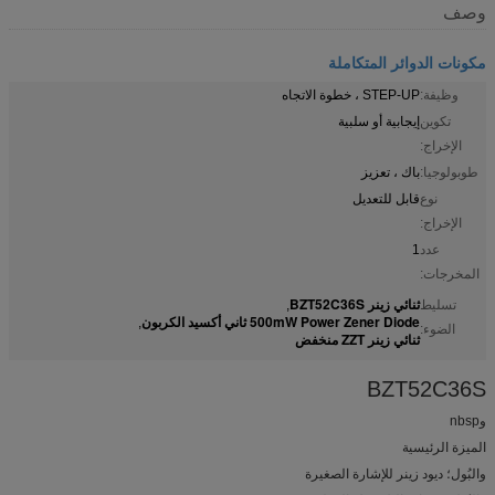
وصف
مكونات الدوائر المتكاملة
وظيفة:
STEP-UP ، خطوة الاتجاه
تكوين
إيجابية أو سلبية
الإخراج:
طوبولوجيا:
باك ، تعزيز
نوع
قابل للتعديل
الإخراج:
عدد
1
المخرجات:
ثنائي زينر BZT52C36S
تسليط
,
500mW Power Zener Diode ثاني أكسيد الكربون
,
الضوء:
ثنائي زينر ZZT منخفض
BZT52C36S
وnbsp
الميزة الرئيسية
والبُول؛ ديود زينر للإشارة الصغيرة