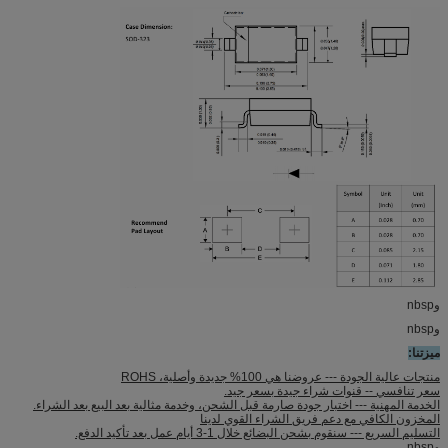
وnbsp
وnbsp
ميزتنا:
منتجات عالية الجودة --- عروضنا هي 100% جديدة وأصلية، ROHS
سعر تنافسي -- قنوات شراء جيدة بسعر جيد.
الخدمة المهنية --- اختبار جودة صارمة قبل الشحن، وخدمة مثالية بعد البيع بعد الشراء.
المخزون الكافي مع دعم فريق الشراء القوي لدينا
التسليم السريع --- سنقوم بشحن البضائع خلال 1-3 أيام عمل بعد تأكيد الدفع.
وnbsp