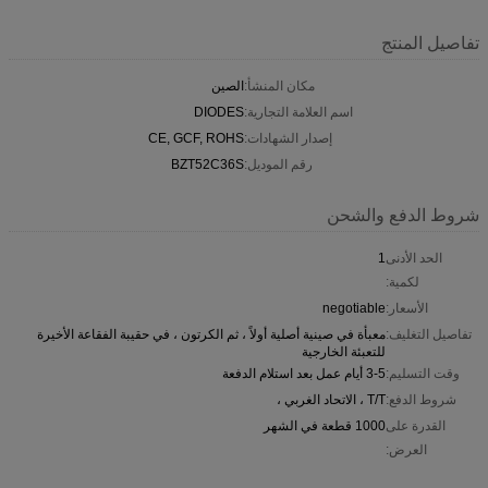
تفاصيل المنتج
مكان المنشأ:
الصين
اسم العلامة التجارية:
DIODES
إصدار الشهادات:
CE, GCF, ROHS
رقم الموديل:
BZT52C36S
شروط الدفع والشحن
الحد الأدنى
1
لكمية:
الأسعار:
negotiable
تفاصيل التغليف:
معبأة في صينية أصلية أولاً ، ثم الكرتون ، في حقيبة الفقاعة الأخيرة
للتعبئة الخارجية
وقت التسليم:
3-5 أيام عمل بعد استلام الدفعة
شروط الدفع:
T/T ، الاتحاد الغربي ،
القدرة على
1000 قطعة في الشهر
العرض: