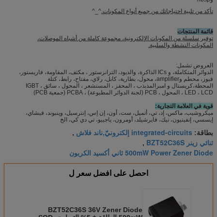
تأكد من تلبية احتياجاتك من جميع أنواع المكونات.
^_^
قائمة المنتجات
توفير سلسلة من المكونات الإلكترونية، مجموعة كاملة من أشباه الموصلات،
المكونات النشطة والسلبية.
العروض تشمل:
الدوائر المتكاملة، و ICs الذاكرة، والديود، الترانزستور ، مكثف، المقاومة، فاريستور،
فيوز، محطم وamplifier، محول، بطارية، كابل، رلاي، مفتاح، رابط، كتلة
المحطة،كريستال و امبرالمذبذب ، المحفز ، المستشعر ، المحول ، سائق IGBT ،
LED ، LCD ، المحول ، PCB (لجنة الدوائر المطبوعة) ، PCBA (جمعية PCB)
قوية في العلامة التجارية:
ميكروشيب، ماكس، إد، تي، أتميل، ست، أون، إن إس، إنترسيل، وينبوند، فيشاي،
إيسسي، إنفينيون، نيك، فايرشيلد، أومرون، ياجييو، تي دي كي، الخ
integrated-circuits إلكترونيّ,ناند فلاش
بطاقة:
,
ثنائي زينر BZT52C36S
,
500mW Power Zener Diode ثاني أكسيد الكربون
احصل على افضل سعر ل
BZT52C36S 36V Zener Diode