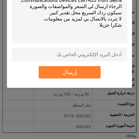
(TRandnbsp;
حالة الجزء
نشط
الجهد - زينر (اسم) (Vz)
36 فولت
التسامح
+5٪
الطاقة - ماكس
200 ميجاوات
عائق (ماكس) (Zzt)
90 أوم
التيار - التسرب العكسي
100 nA @ 27 فولت
إرسال
@ Vr
الجهد - إلى الأمام (Vf)
900 mV @ 10 mA
(ماكس)
درجة حرارة العمل
- 55 ودرجة ~ 150 ودرجة
نوع التثبيت
جبل السطح
الحزمة / الحقيبة
SC-76، SOD-323
حزمة أجهزة المورد
SOD-323
وnbsp