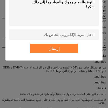
نوع الاستقطاب
رأسي
نوع الموصل
موصل F.
كابل
RG174
طول الكابل (مم)
3000
andnbsp;
شخصية ميكال
andnbsp;
1
(قوة الشد)
andgt; 15N
2
(المتانة الميكانيكية)
≥ 1000 مرة
إرسال
andnbsp;
تطبيق :
andnbsp;
متوافق بشكل خاص مع HDTV للعديد من أجهزة الراديو الرقمية الأرضية (DVB-T و ISDB-
T و DMB-T / H و ATSC) وأجهزة الراديو DAB / FM.
andnbsp;
andnbsp;
خدماتنا
1. سيتم الرد على استفسارك حول منتجاتنا أو أسعارنا في غضون 24 ساعة.
2. سيجيب الموظفون المدربون جيدًا وذوي الخبرة على جميع استفساراتك باللغة الإنجليزية
بطلاقة.