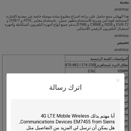
مقدمة
andnbsp;
هذا الهوائي منتج حاصل على براءة اختراع مطبوع بمادة موصلة خاصة غير معدنية.الإشارة
المستلمة قوية.آمن ومريح للاستخدام.مظهر جميل ، باستخدام معايير ATSC و DVB-T و
DVB-T2 و ISDB و CMMB و DTMB.يدعم جميع أنواع أجهزة التلفزيون المتكاملة وأجهزة
استقبال التلفزيون الرقمي اللاسلكي.
andnbsp;
تخصيص
andnbsp;
المواصفات الفنية الرئيسية
نطاق التردد (ميجاهرتز)
174-230 / 470-862
≤2.0
VSWR
كسب (ديسيبل)
30
معاوقة الإدخال (Ω)
75
اترك رسالة
أقصى قدرة إدخال (W)
50
NoiseFactor
≤1.5 ديسيبل
استهلاك الطاقة
DC3-5V
قوة
≤20mA
مادة الهوائي
الكمبيوتر
بحجم
210 * 120 ملم
كابل متحدة المركز
1.5 ج -2 فولت