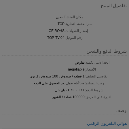
تفاصيل المنتج
مكان المنشأ:
الصين
اسم العلامة التجارية:
TOP
إصدار الشهادات:
CE,ROHS
رقم الموديل:
TOP-TV-04
شروط الدفع والشحن
الحد الأدنى لكمية:
تفاوض
الأسعار:
negotiable
تفاصيل التغليف:
1 قطعة / صندوق ، 100 صندوق / كرتون
وقت التسليم:
5-7 أيام عمل بعد الحصول على الدفع
شروط الدفع:
L / C ، T / T ، باي بال
القدرة على العرض:
100000 قطعة / الشهر
وصف
هوائي التلفزيون الرقمي